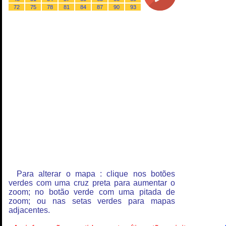
72
75
78
81
84
87
90
93
Para alterar o mapa : clique nos botões
verdes com uma cruz preta para aumentar o
zoom; no botão verde com uma pitada de
zoom; ou nas setas verdes para mapas
adjacentes.