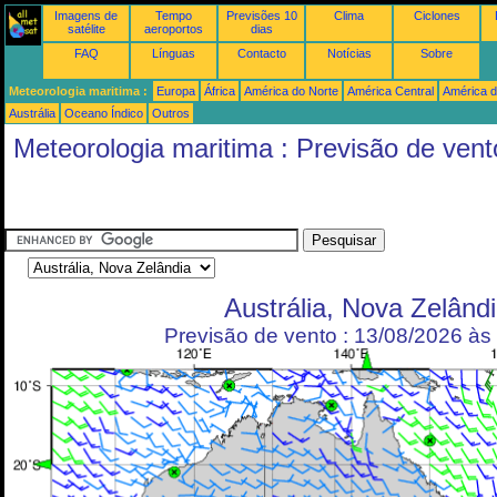
Imagens de
Tempo
Previsões 10
Clima
Ciclones
satélite
aeroportos
dias
FAQ
Línguas
Contacto
Notícias
Sobre
Meteorologia maritima :
Europa
África
América do Norte
América Central
América d
Austrália
Oceano Índico
Outros
Meteorologia maritima : Previsão de vent
Austrália, Nova Zelând
Previsão de vento : 13/08/2026 à