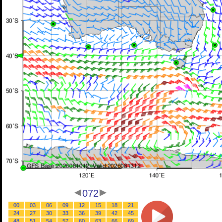
072
00
03
06
09
12
15
18
21
24
27
30
33
36
39
42
45
48
51
54
57
60
63
66
69