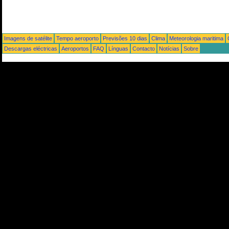
Imagens de satélite
Tempo aeroporto
Previsões 10 dias
Clima
Meteorologia maritima
Descargas eléctricas
Aeroportos
FAQ
Línguas
Contacto
Notícias
Sobre