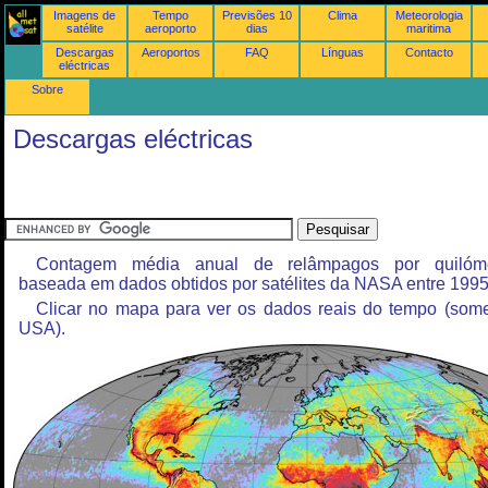
Imagens de
Tempo
Previsões 10
Clima
Meteorologia
satélite
aeroporto
dias
maritima
Descargas
Aeroportos
FAQ
Línguas
Contacto
eléctricas
Sobre
Descargas eléctricas
Contagem média anual de relâmpagos por quilóme
baseada em dados obtidos por satélites da NASA entre 1995
Clicar no mapa para ver os dados reais do tempo (som
USA).