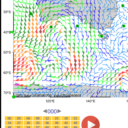
000
00
03
06
09
12
15
18
21
24
27
30
33
36
39
42
45
48
51
54
57
60
63
66
69