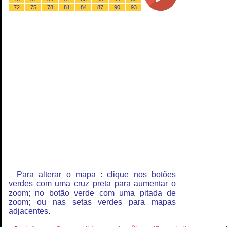
72
75
78
81
84
87
90
93
Para alterar o mapa : clique nos botões
verdes com uma cruz preta para aumentar o
zoom; no botão verde com uma pitada de
zoom; ou nas setas verdes para mapas
adjacentes.