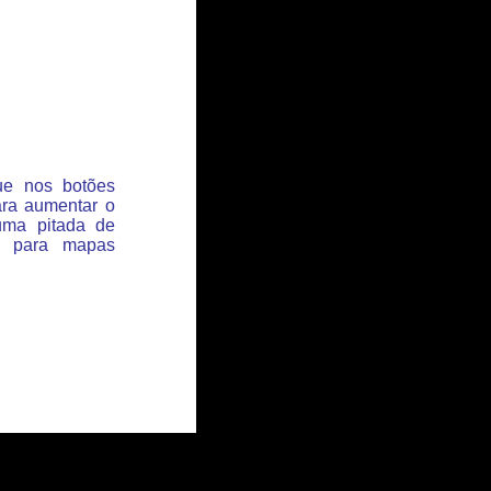
que nos botões
ara aumentar o
uma pitada de
s para mapas