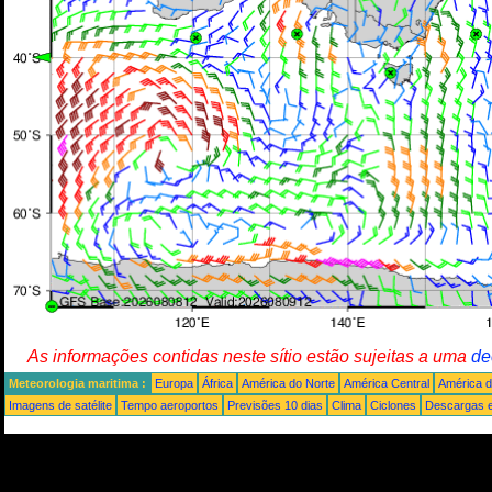
As informações contidas neste sítio estão sujeitas a uma
de
Meteorologia maritima :
Europa
África
América do Norte
América Central
América d
Imagens de satélite
Tempo aeroportos
Previsões 10 dias
Clima
Ciclones
Descargas e