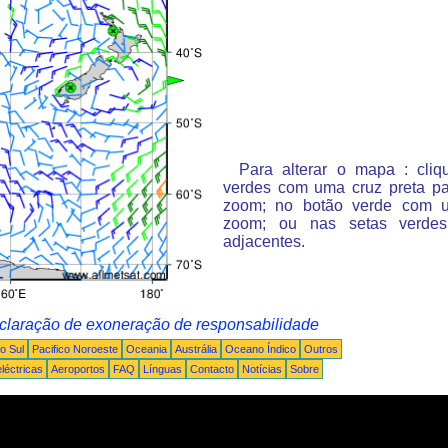
Para alterar o mapa : cli
verdes com uma cruz preta p
zoom; no botão verde com 
zoom; ou nas setas verde
adjacentes.
claração de exoneração de responsabilidade
o Sul
Pacifico Noroeste
Oceania
Austrália
Oceano Índico
Outros
léctricas
Aeroportos
FAQ
Línguas
Contacto
Notícias
Sobre