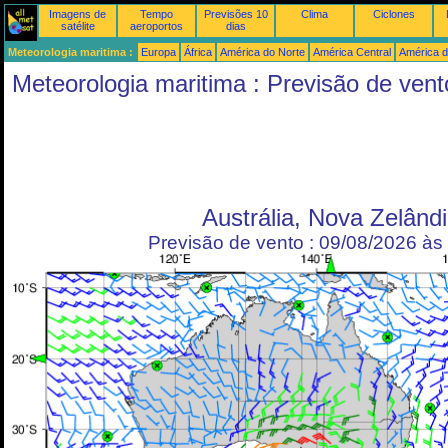
Imagens de
Tempo
Previsões 10
Clima
Ciclones
satélite
aeroportos
dias
Meteorologia maritima :
Europa
África
América do Norte
América Central
América d
Meteorologia maritima : Previsão de vent
Austrália, Nova Zelând
Previsão de vento : 09/08/2026 à