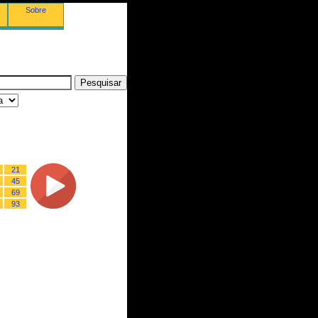
Sobre
21
45
69
93