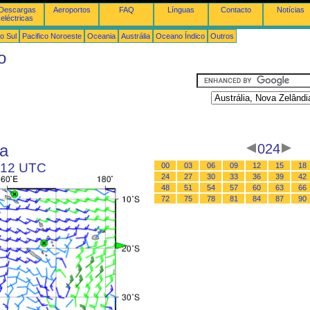
Descargas
Aeroportos
FAQ
Línguas
Contacto
Notícias
eléctricas
o Sul
Pacifico Noroeste
Oceania
Austrália
Oceano Índico
Outros
o
ia
024
s 12 UTC
00
03
06
09
12
15
18
24
27
30
33
36
39
42
48
51
54
57
60
63
66
72
75
78
81
84
87
90