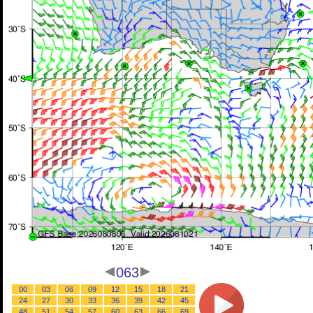
063
00
03
06
09
12
15
18
21
24
27
30
33
36
39
42
45
48
51
54
57
60
63
66
69