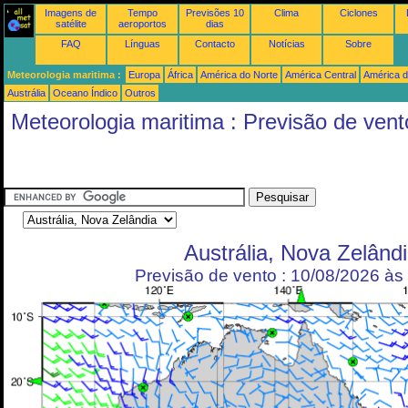
Imagens de
Tempo
Previsões 10
Clima
Ciclones
satélite
aeroportos
dias
FAQ
Línguas
Contacto
Notícias
Sobre
Meteorologia maritima :
Europa
África
América do Norte
América Central
América d
Austrália
Oceano Índico
Outros
Meteorologia maritima : Previsão de vent
Austrália, Nova Zelând
Previsão de vento : 10/08/2026 à