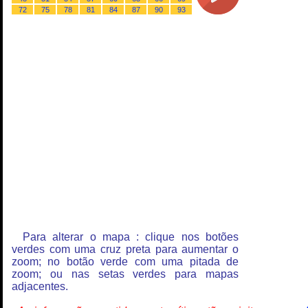
72
75
78
81
84
87
90
93
Para alterar o mapa : clique nos botões
verdes com uma cruz preta para aumentar o
zoom; no botão verde com uma pitada de
zoom; ou nas setas verdes para mapas
adjacentes.