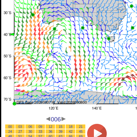
006
00
03
06
09
12
15
18
21
24
27
30
33
36
39
42
45
48
51
54
57
60
63
66
69