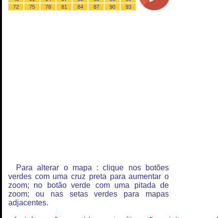
72
75
78
81
84
87
90
93
Para alterar o mapa : clique nos botões
verdes com uma cruz preta para aumentar o
zoom; no botão verde com uma pitada de
zoom; ou nas setas verdes para mapas
adjacentes.