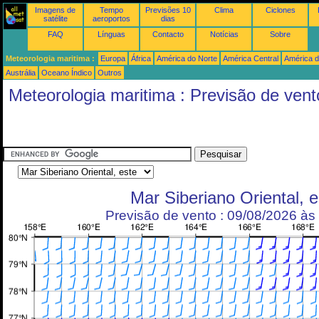
Imagens de
Tempo
Previsões 10
Clima
Ciclones
satélite
aeroportos
dias
FAQ
Línguas
Contacto
Notícias
Sobre
Meteorologia maritima :
Europa
África
América do Norte
América Central
América d
Austrália
Oceano Índico
Outros
Meteorologia maritima : Previsão de vent
Mar Siberiano Oriental, e
Previsão de vento : 09/08/2026 à