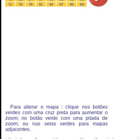
72
75
78
81
84
87
90
93
Para alterar o mapa : clique nos botões
verdes com uma cruz preta para aumentar o
zoom; no botão verde com uma pitada de
zoom; ou nas setas verdes para mapas
adjacentes.