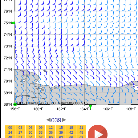
039
00
03
06
09
12
15
18
21
24
27
30
33
36
39
42
45
48
51
54
57
60
63
66
69