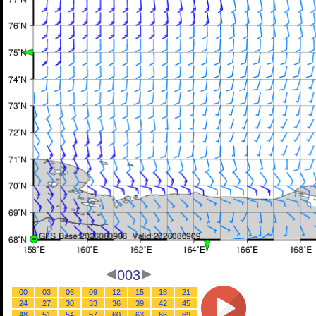
003
00
03
06
09
12
15
18
21
24
27
30
33
36
39
42
45
48
51
54
57
60
63
66
69