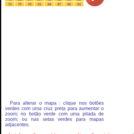
72
75
78
81
84
87
90
93
Para alterar o mapa : clique nos botões
verdes com uma cruz preta para aumentar o
zoom; no botão verde com uma pitada de
zoom; ou nas setas verdes para mapas
adjacentes.