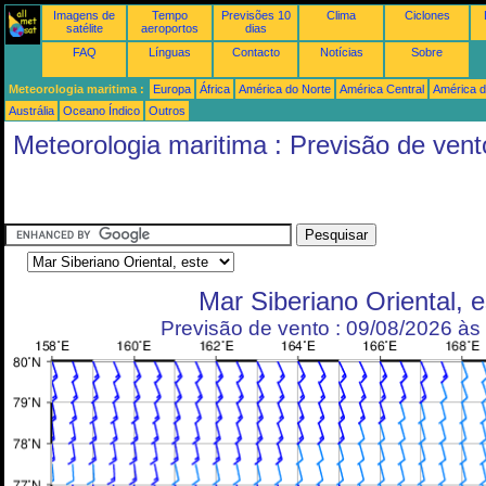
Imagens de
Tempo
Previsões 10
Clima
Ciclones
satélite
aeroportos
dias
FAQ
Línguas
Contacto
Notícias
Sobre
Meteorologia maritima :
Europa
África
América do Norte
América Central
América d
Austrália
Oceano Índico
Outros
Meteorologia maritima : Previsão de vent
Mar Siberiano Oriental, e
Previsão de vento : 09/08/2026 à