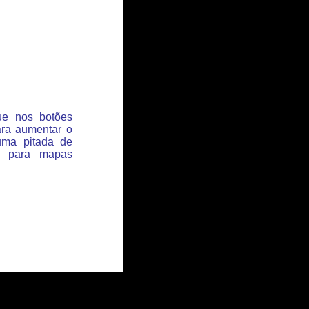
que nos botões
ara aumentar o
uma pitada de
s para mapas