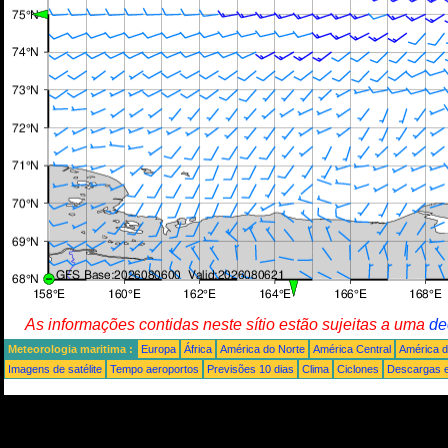
As informações contidas neste sítio estão sujeitas a uma
de
Meteorologia maritima :
Europa
África
América do Norte
América Central
América d
Imagens de satélite
Tempo aeroportos
Previsões 10 dias
Clima
Ciclones
Descargas e