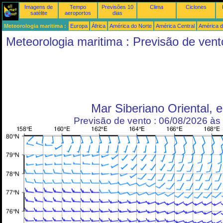
Imagens de
Tempo
Previsões 10
Clima
Ciclones
satélite
aeroportos
dias
Meteorologia maritima :
Europa
África
América do Norte
América Central
América d
Meteorologia maritima : Previsão de vent
Mar Siberiano Oriental, e
Previsão de vento : 06/08/2026 à