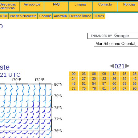
Descargas
Aeroportos
FAQ
Línguas
Contacto
Notícias
eléctricas
o Sul
Pacifico Noroeste
Oceania
Austrália
Oceano Índico
Outros
o
ste
021
s 21 UTC
00
03
06
09
12
15
18
24
27
30
33
36
39
42
48
51
54
57
60
63
66
72
75
78
81
84
87
90