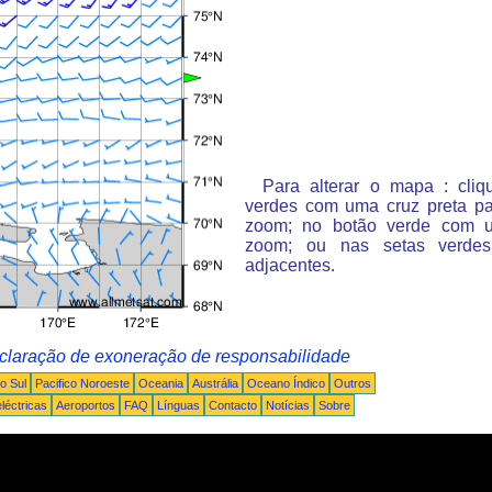
Para alterar o mapa : cli
verdes com uma cruz preta p
zoom; no botão verde com 
zoom; ou nas setas verde
adjacentes.
claração de exoneração de responsabilidade
o Sul
Pacifico Noroeste
Oceania
Austrália
Oceano Índico
Outros
léctricas
Aeroportos
FAQ
Línguas
Contacto
Notícias
Sobre