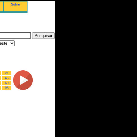
Sobre
21
45
69
93