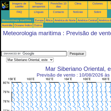
Imagens de
Tempo
Previsões 10
Clima
Ciclones
satélite
aeroportos
dias
FAQ
Línguas
Contacto
Notícias
Sobre
Meteorologia maritima :
Europa
África
América do Norte
América Central
América d
Austrália
Oceano Índico
Outros
Meteorologia maritima : Previsão de vent
Mar Siberiano Oriental, e
Previsão de vento : 10/08/2026 à