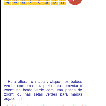
72
75
78
81
84
87
90
93
Para alterar o mapa : clique nos botões
verdes com uma cruz preta para aumentar o
zoom; no botão verde com uma pitada de
zoom; ou nas setas verdes para mapas
adjacentes.