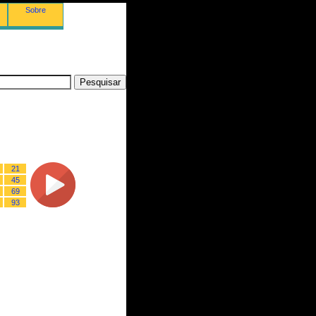
Sobre
21
45
69
93