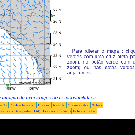
Para alterar o mapa : cli
verdes com uma cruz preta p
zoom; no botão verde com 
zoom; ou nas setas verde
adjacentes.
claração de exoneração de responsabilidade
o Sul
Pacifico Noroeste
Oceania
Austrália
Oceano Índico
Outros
léctricas
Aeroportos
FAQ
Línguas
Contacto
Notícias
Sobre