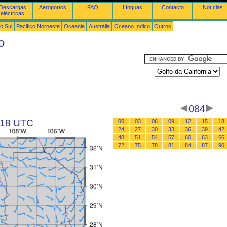
Descargas
Aeroportos
FAQ
Línguas
Contacto
Notícias
eléctricas
o Sul
Pacifico Noroeste
Oceania
Austrália
Oceano Índico
Outros
o
084
s 18 UTC
00
03
06
09
12
15
18
24
27
30
33
36
39
42
48
51
54
57
60
63
66
72
75
78
81
84
87
90