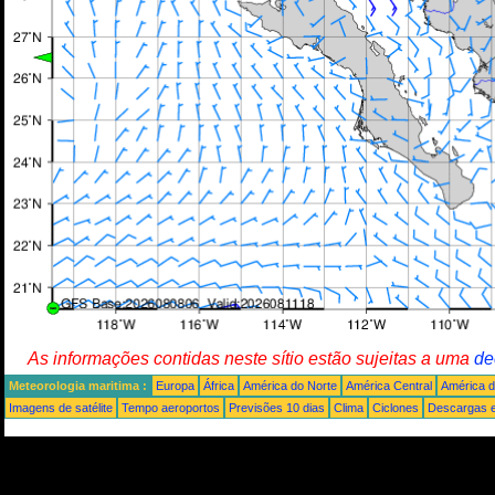
As informações contidas neste sítio estão sujeitas a uma
de
Meteorologia maritima :
Europa
África
América do Norte
América Central
América d
Imagens de satélite
Tempo aeroportos
Previsões 10 dias
Clima
Ciclones
Descargas e