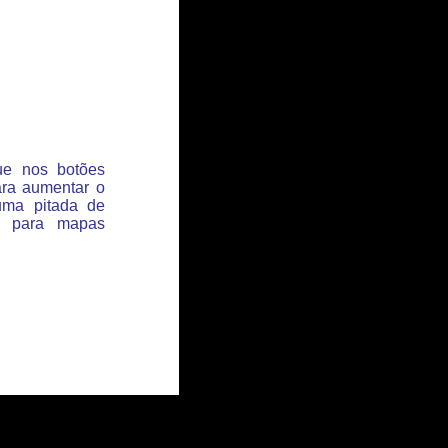
que nos botões
ara aumentar o
uma pitada de
s para mapas