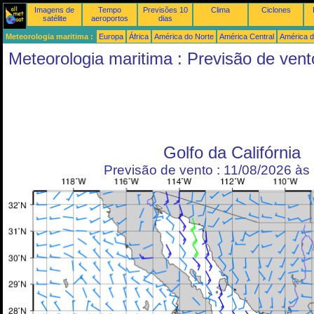
Imagens de
Tempo
Previsões 10
Clima
Ciclones
satélite
aeroportos
dias
Meteorologia maritima :
Europa
África
América do Norte
América Central
América d
Meteorologia maritima : Previsão de vent
Golfo da Califórnia
Previsão de vento : 11/08/2026 à