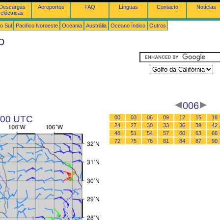
Descargas
Aeroportos
FAQ
Línguas
Contacto
Notícias
eléctricas
o Sul
Pacifico Noroeste
Oceania
Austrália
Oceano Índico
Outros
o
006
s 00 UTC
00
03
06
09
12
15
18
24
27
30
33
36
39
42
48
51
54
57
60
63
66
72
75
78
81
84
87
90