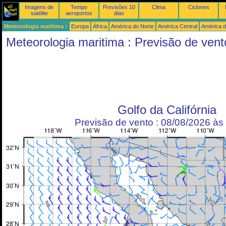
Imagens de
Tempo
Previsões 10
Clima
Ciclones
satélite
aeroportos
dias
Meteorologia maritima :
Europa
África
América do Norte
América Central
América d
Meteorologia maritima : Previsão de vent
Golfo da Califórnia
Previsão de vento : 08/08/2026 à