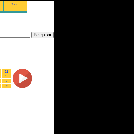
Sobre
21
45
69
93