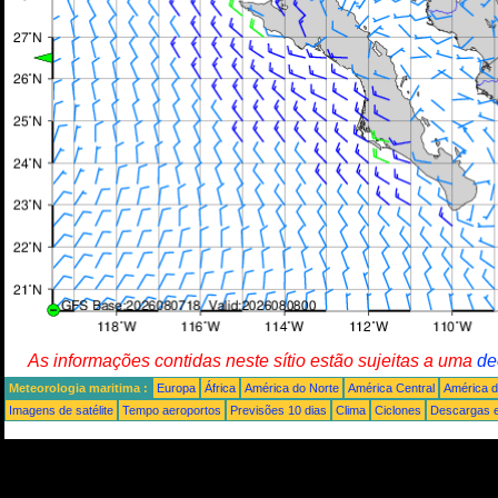
As informações contidas neste sítio estão sujeitas a uma
de
Meteorologia maritima :
Europa
África
América do Norte
América Central
América d
Imagens de satélite
Tempo aeroportos
Previsões 10 dias
Clima
Ciclones
Descargas e