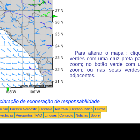
Para alterar o mapa : cli
verdes com uma cruz preta p
zoom; no botão verde com 
zoom; ou nas setas verde
adjacentes.
claração de exoneração de responsabilidade
o Sul
Pacifico Noroeste
Oceania
Austrália
Oceano Índico
Outros
léctricas
Aeroportos
FAQ
Línguas
Contacto
Notícias
Sobre