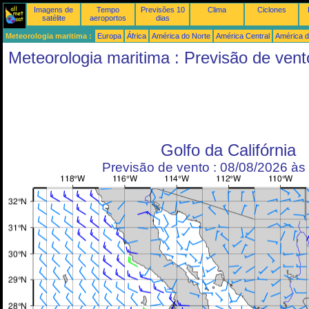
Imagens de
Tempo
Previsões 10
Clima
Ciclones
satélite
aeroportos
dias
Meteorologia maritima :
Europa
África
América do Norte
América Central
América d
Meteorologia maritima : Previsão de vent
Golfo da Califórnia
Previsão de vento : 08/08/2026 à