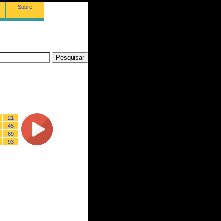
Sobre
21
45
69
93