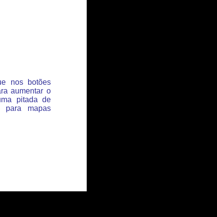
que nos botões
ara aumentar o
uma pitada de
s para mapas