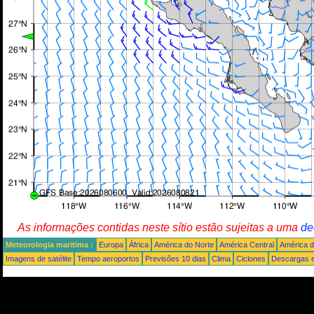
As informações contidas neste sítio estão sujeitas a uma
de
Meteorologia maritima :
Europa
África
América do Norte
América Central
América d
Imagens de satélite
Tempo aeroportos
Previsões 10 dias
Clima
Ciclones
Descargas e