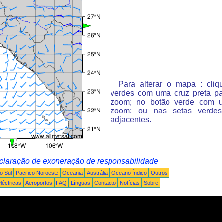
Para alterar o mapa : cli
verdes com uma cruz preta p
zoom; no botão verde com 
zoom; ou nas setas verde
adjacentes.
claração de exoneração de responsabilidade
o Sul
Pacifico Noroeste
Oceania
Austrália
Oceano Índico
Outros
léctricas
Aeroportos
FAQ
Línguas
Contacto
Notícias
Sobre