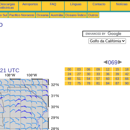
Descargas
Aeroportos
FAQ
Línguas
Contacto
Notícias
eléctricas
o Sul
Pacifico Noroeste
Oceania
Austrália
Oceano Índico
Outros
o
069
s 21 UTC
00
03
06
09
12
15
18
24
27
30
33
36
39
42
48
51
54
57
60
63
66
72
75
78
81
84
87
90