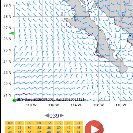
039
00
03
06
09
12
15
18
21
24
27
30
33
36
39
42
45
48
51
54
57
60
63
66
69