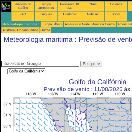
Imagens de
Tempo
Previsões 10
Clima
Ciclones
satélite
aeroportos
dias
FAQ
Línguas
Contacto
Notícias
Sobre
Meteorologia maritima :
Europa
África
América do Norte
América Central
América d
Austrália
Oceano Índico
Outros
Meteorologia maritima : Previsão de vent
Golfo da Califórnia
Previsão de vento : 11/08/2026 à