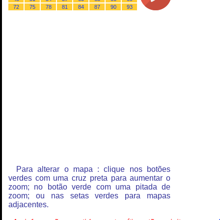
72
75
78
81
84
87
90
93
Para alterar o mapa : clique nos botões
verdes com uma cruz preta para aumentar o
zoom; no botão verde com uma pitada de
zoom; ou nas setas verdes para mapas
adjacentes.