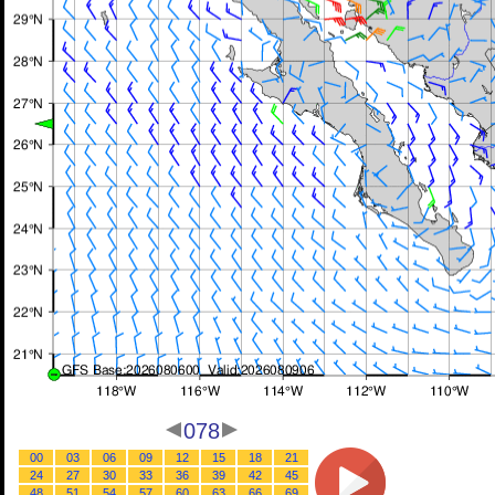
078
00
03
06
09
12
15
18
21
24
27
30
33
36
39
42
45
48
51
54
57
60
63
66
69