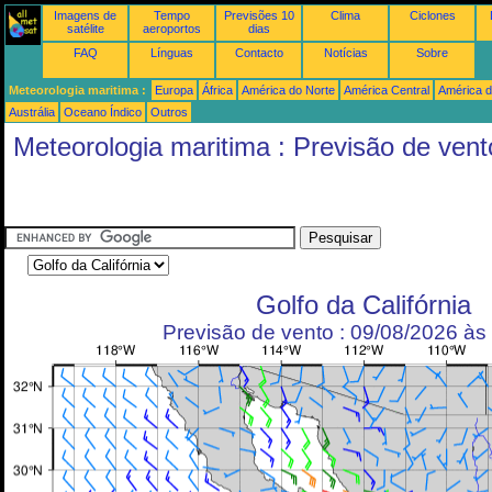
Imagens de
Tempo
Previsões 10
Clima
Ciclones
satélite
aeroportos
dias
FAQ
Línguas
Contacto
Notícias
Sobre
Meteorologia maritima :
Europa
África
América do Norte
América Central
América d
Austrália
Oceano Índico
Outros
Meteorologia maritima : Previsão de vent
Golfo da Califórnia
Previsão de vento : 09/08/2026 à