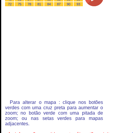
72
75
78
81
84
87
90
93
Para alterar o mapa : clique nos botões
verdes com uma cruz preta para aumentar o
zoom; no botão verde com uma pitada de
zoom; ou nas setas verdes para mapas
adjacentes.