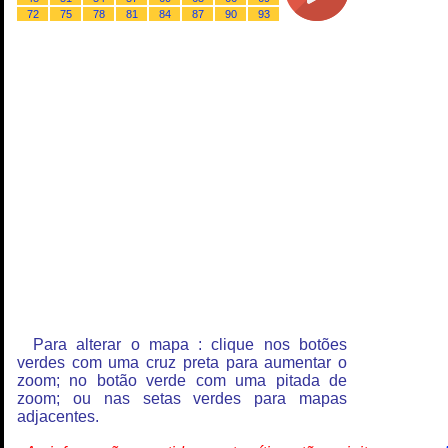
72
75
78
81
84
87
90
93
Para alterar o mapa : clique nos botões
verdes com uma cruz preta para aumentar o
zoom; no botão verde com uma pitada de
zoom; ou nas setas verdes para mapas
adjacentes.