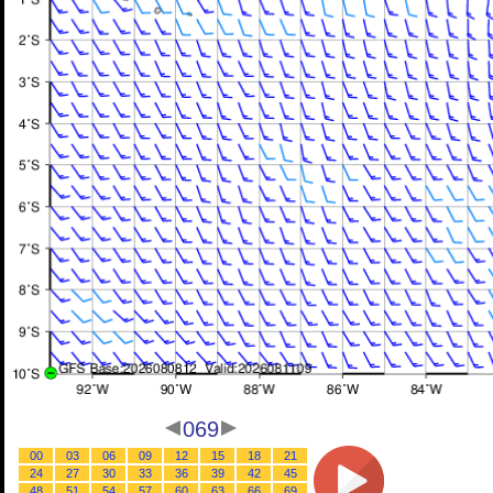
069
00
03
06
09
12
15
18
21
24
27
30
33
36
39
42
45
48
51
54
57
60
63
66
69