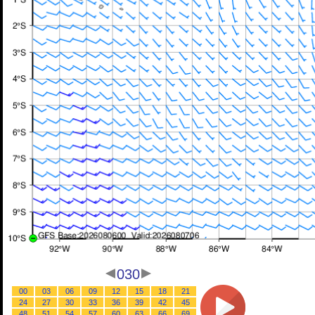
030
00
03
06
09
12
15
18
21
24
27
30
33
36
39
42
45
48
51
54
57
60
63
66
69