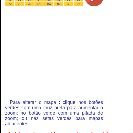
72
75
78
81
84
87
90
93
Para alterar o mapa : clique nos botões
verdes com uma cruz preta para aumentar o
zoom; no botão verde com uma pitada de
zoom; ou nas setas verdes para mapas
adjacentes.