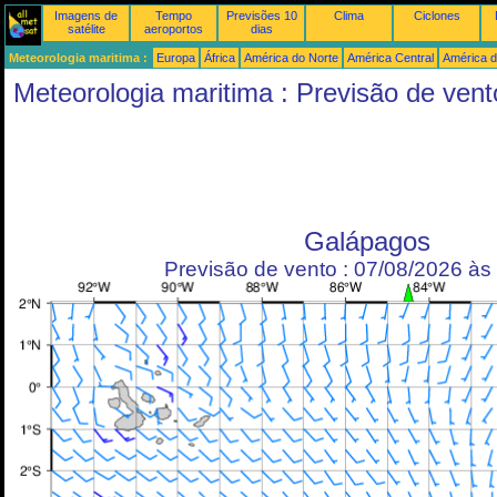
Imagens de
Tempo
Previsões 10
Clima
Ciclones
satélite
aeroportos
dias
Meteorologia maritima :
Europa
África
América do Norte
América Central
América d
Meteorologia maritima : Previsão de vent
Galápagos
Previsão de vento : 07/08/2026 à