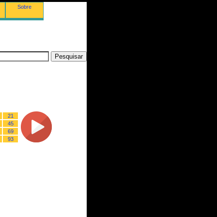
Sobre
21
45
69
93