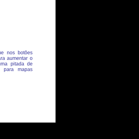
que nos botões
ara aumentar o
uma pitada de
s para mapas