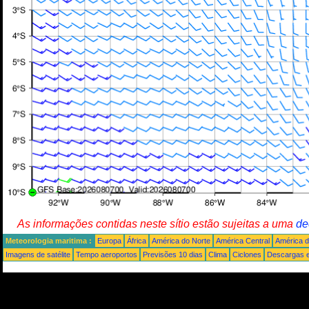
As informações contidas neste sítio estão sujeitas a uma
de
Meteorologia maritima :
Europa
África
América do Norte
América Central
América d
Imagens de satélite
Tempo aeroportos
Previsões 10 dias
Clima
Ciclones
Descargas e