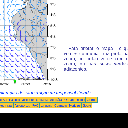
Para alterar o mapa : cli
verdes com uma cruz preta p
zoom; no botão verde com 
zoom; ou nas setas verde
adjacentes.
claração de exoneração de responsabilidade
o Sul
Pacifico Noroeste
Oceania
Austrália
Oceano Índico
Outros
léctricas
Aeroportos
FAQ
Línguas
Contacto
Notícias
Sobre