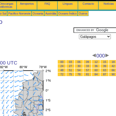
Descargas
Aeroportos
FAQ
Línguas
Contacto
Notícias
eléctricas
o Sul
Pacifico Noroeste
Oceania
Austrália
Oceano Índico
Outros
o
000
s 00 UTC
00
03
06
09
12
15
18
24
27
30
33
36
39
42
48
51
54
57
60
63
66
72
75
78
81
84
87
90