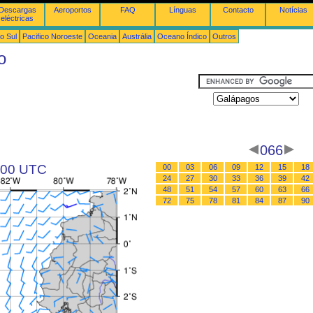
Descargas
Aeroportos
FAQ
Línguas
Contacto
Notícias
eléctricas
o Sul
Pacifico Noroeste
Oceania
Austrália
Oceano Índico
Outros
o
066
s 00 UTC
00
03
06
09
12
15
18
24
27
30
33
36
39
42
48
51
54
57
60
63
66
72
75
78
81
84
87
90