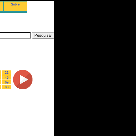
Sobre
21
45
69
93