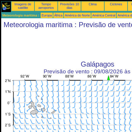
Imagens de
Tempo
Previsões 10
Clima
Ciclones
satélite
aeroportos
dias
Meteorologia maritima :
Europa
África
América do Norte
América Central
América d
Meteorologia maritima : Previsão de vent
Galápagos
Previsão de vento : 09/08/2026 à