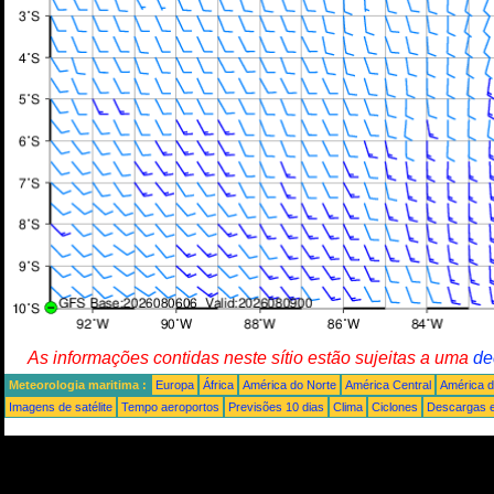
As informações contidas neste sítio estão sujeitas a uma
de
Meteorologia maritima :
Europa
África
América do Norte
América Central
América d
Imagens de satélite
Tempo aeroportos
Previsões 10 dias
Clima
Ciclones
Descargas e