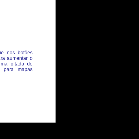
que nos botões
ara aumentar o
uma pitada de
s para mapas