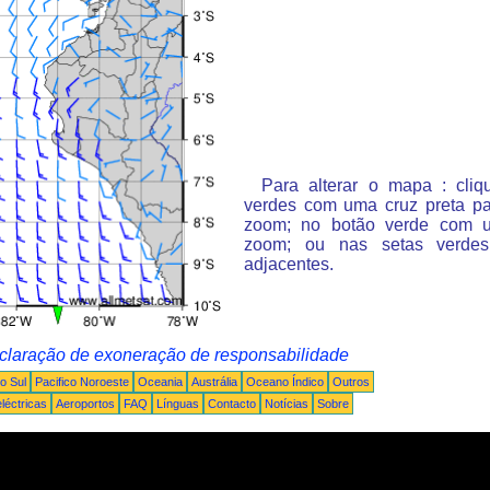
Para alterar o mapa : cli
verdes com uma cruz preta p
zoom; no botão verde com 
zoom; ou nas setas verde
adjacentes.
claração de exoneração de responsabilidade
o Sul
Pacifico Noroeste
Oceania
Austrália
Oceano Índico
Outros
léctricas
Aeroportos
FAQ
Línguas
Contacto
Notícias
Sobre