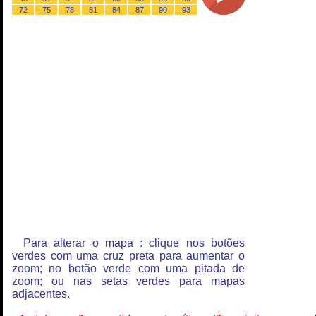
72
75
78
81
84
87
90
93
Para alterar o mapa : clique nos botões
verdes com uma cruz preta para aumentar o
zoom; no botão verde com uma pitada de
zoom; ou nas setas verdes para mapas
adjacentes.