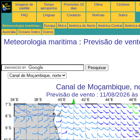
Imagens de
Tempo
Previsões 10
Clima
Ciclones
satélite
aeroportos
dias
FAQ
Línguas
Contacto
Notícias
Sobre
Meteorologia maritima :
Europa
África
América do Norte
América Central
América d
Austrália
Oceano Índico
Outros
Meteorologia maritima : Previsão de vent
Canal de Moçambique, no
Previsão de vento : 11/08/2026 à