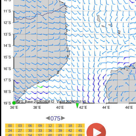
075
00
03
06
09
12
15
18
21
24
27
30
33
36
39
42
45
48
51
54
57
60
63
66
69