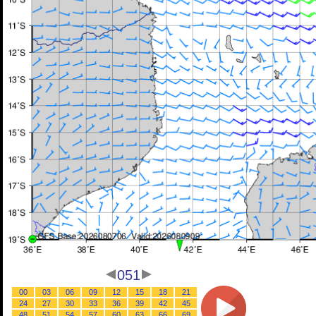
051
00
03
06
09
12
15
18
21
24
27
30
33
36
39
42
45
48
51
54
57
60
63
66
69