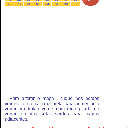
72
75
78
81
84
87
90
93
Para alterar o mapa : clique nos botões
verdes com uma cruz preta para aumentar o
zoom; no botão verde com uma pitada de
zoom; ou nas setas verdes para mapas
adjacentes.