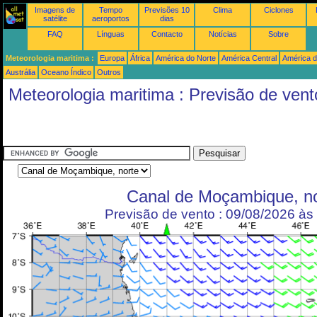
Imagens de
Tempo
Previsões 10
Clima
Ciclones
satélite
aeroportos
dias
FAQ
Línguas
Contacto
Notícias
Sobre
Meteorologia maritima :
Europa
África
América do Norte
América Central
América d
Austrália
Oceano Índico
Outros
Meteorologia maritima : Previsão de vent
Canal de Moçambique, no
Previsão de vento : 09/08/2026 à