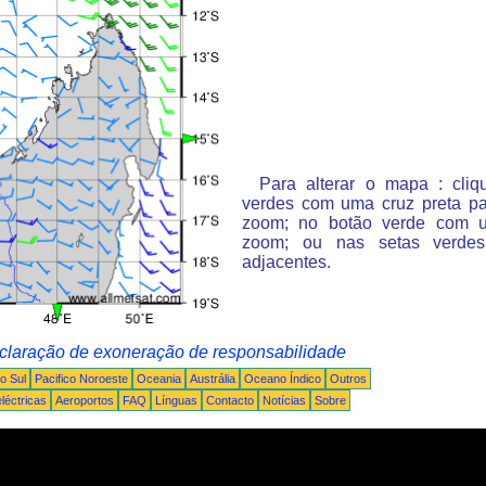
Para alterar o mapa : cli
verdes com uma cruz preta p
zoom; no botão verde com 
zoom; ou nas setas verde
adjacentes.
claração de exoneração de responsabilidade
o Sul
Pacifico Noroeste
Oceania
Austrália
Oceano Índico
Outros
léctricas
Aeroportos
FAQ
Línguas
Contacto
Notícias
Sobre