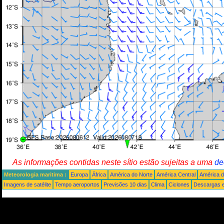
As informações contidas neste sítio estão sujeitas a uma
de
Meteorologia maritima :
Europa
África
América do Norte
América Central
América d
Imagens de satélite
Tempo aeroportos
Previsões 10 dias
Clima
Ciclones
Descargas e