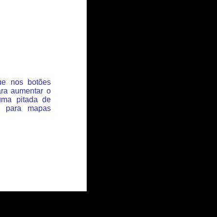
que nos botões
ara aumentar o
uma pitada de
s para mapas