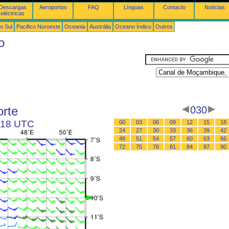
Descargas
Aeroportos
FAQ
Línguas
Contacto
Notícias
eléctricas
o Sul
Pacifico Noroeste
Oceania
Austrália
Oceano Índico
Outros
o
rte
030
s 18 UTC
00
03
06
09
12
15
18
24
27
30
33
36
39
42
48
51
54
57
60
63
66
72
75
78
81
84
87
90