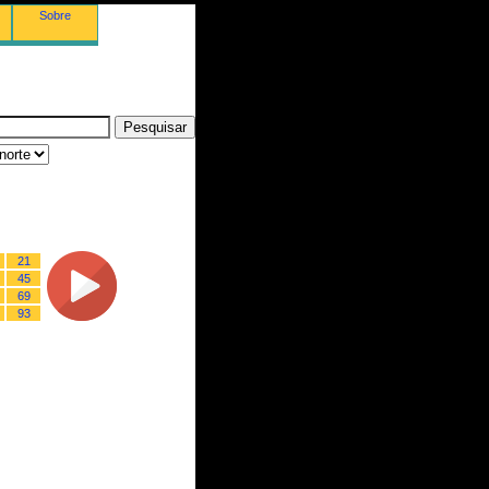
Sobre
21
45
69
93