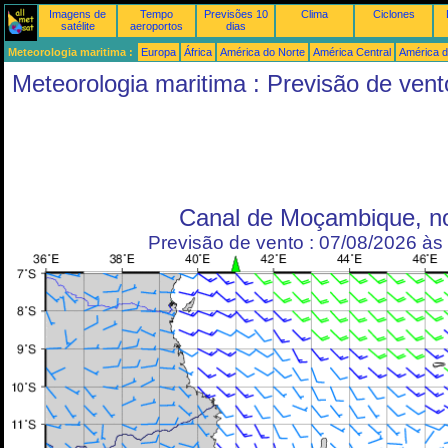
Imagens de
Tempo
Previsões 10
Clima
Ciclones
satélite
aeroportos
dias
Meteorologia maritima :
Europa
África
América do Norte
América Central
América d
Meteorologia maritima : Previsão de vent
Canal de Moçambique, no
Previsão de vento : 07/08/2026 à