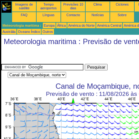
Imagens de
Tempo
Previsões 10
Clima
Ciclones
satélite
aeroportos
dias
FAQ
Línguas
Contacto
Notícias
Sobre
Meteorologia maritima :
Europa
África
América do Norte
América Central
América d
Austrália
Oceano Índico
Outros
Meteorologia maritima : Previsão de vent
Canal de Moçambique, no
Previsão de vento : 11/08/2026 à