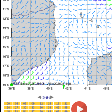
066
00
03
06
09
12
15
18
21
24
27
30
33
36
39
42
45
48
51
54
57
60
63
66
69