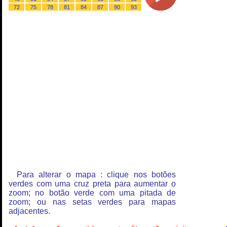
72
75
78
81
84
87
90
93
Para alterar o mapa : clique nos botões
verdes com uma cruz preta para aumentar o
zoom; no botão verde com uma pitada de
zoom; ou nas setas verdes para mapas
adjacentes.