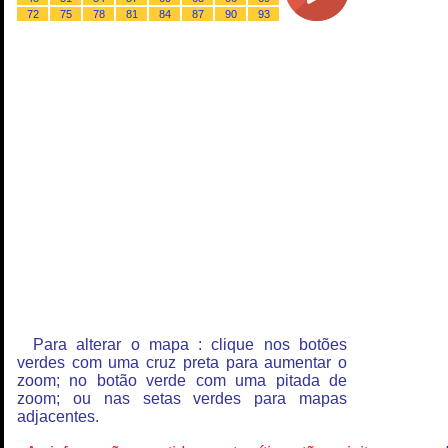
72
75
78
81
84
87
90
93
Para alterar o mapa : clique nos botões
verdes com uma cruz preta para aumentar o
zoom; no botão verde com uma pitada de
zoom; ou nas setas verdes para mapas
adjacentes.