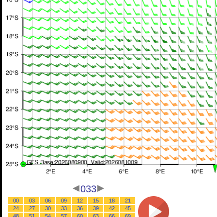
033
00
03
06
09
12
15
18
21
24
27
30
33
36
39
42
45
48
51
54
57
60
63
66
69