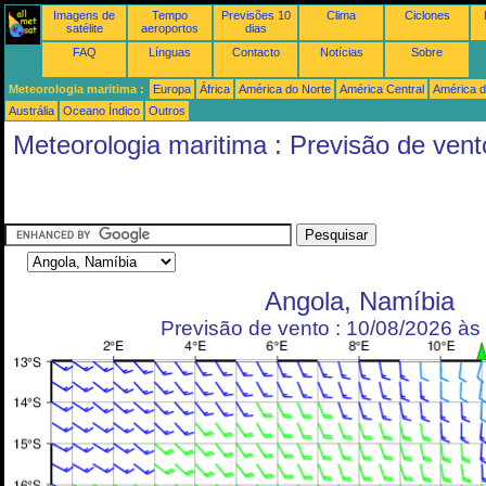
Imagens de
Tempo
Previsões 10
Clima
Ciclones
satélite
aeroportos
dias
FAQ
Línguas
Contacto
Notícias
Sobre
Meteorologia maritima :
Europa
África
América do Norte
América Central
América d
Austrália
Oceano Índico
Outros
Meteorologia maritima : Previsão de vent
Angola, Namíbia
Previsão de vento : 10/08/2026 à