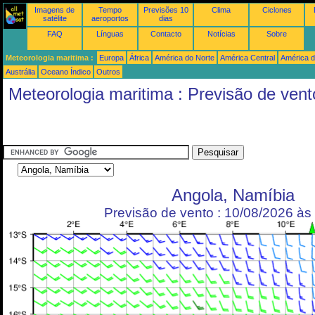
Imagens de
Tempo
Previsões 10
Clima
Ciclones
satélite
aeroportos
dias
FAQ
Línguas
Contacto
Notícias
Sobre
Meteorologia maritima :
Europa
África
América do Norte
América Central
América d
Austrália
Oceano Índico
Outros
Meteorologia maritima : Previsão de vent
Angola, Namíbia
Previsão de vento : 10/08/2026 à