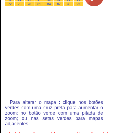
72
75
78
81
84
87
90
93
Para alterar o mapa : clique nos botões
verdes com uma cruz preta para aumentar o
zoom; no botão verde com uma pitada de
zoom; ou nas setas verdes para mapas
adjacentes.