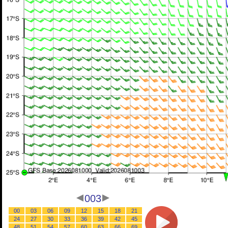
003
00
03
06
09
12
15
18
21
24
27
30
33
36
39
42
45
48
51
54
57
60
63
66
69