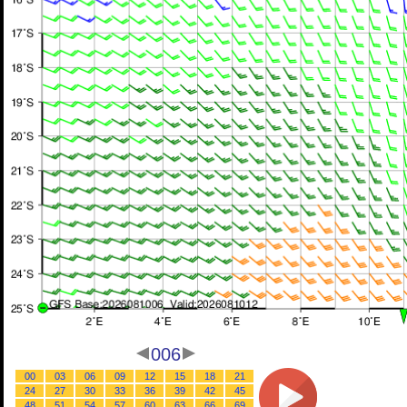
006
00
03
06
09
12
15
18
21
24
27
30
33
36
39
42
45
48
51
54
57
60
63
66
69