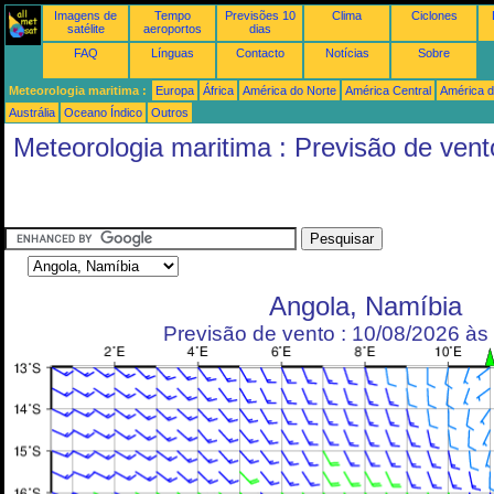
Imagens de
Tempo
Previsões 10
Clima
Ciclones
satélite
aeroportos
dias
FAQ
Línguas
Contacto
Notícias
Sobre
Meteorologia maritima :
Europa
África
América do Norte
América Central
América d
Austrália
Oceano Índico
Outros
Meteorologia maritima : Previsão de vent
Angola, Namíbia
Previsão de vento : 10/08/2026 à