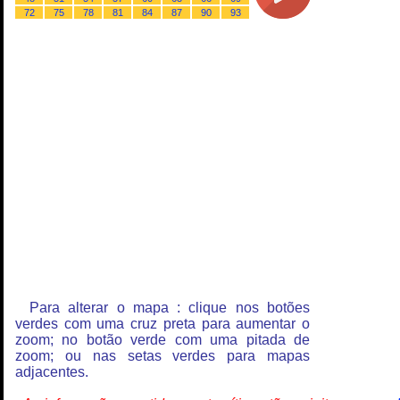
72
75
78
81
84
87
90
93
Para alterar o mapa : clique nos botões
verdes com uma cruz preta para aumentar o
zoom; no botão verde com uma pitada de
zoom; ou nas setas verdes para mapas
adjacentes.