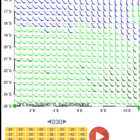
030
00
03
06
09
12
15
18
21
24
27
30
33
36
39
42
45
48
51
54
57
60
63
66
69