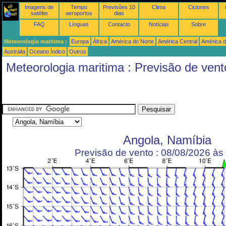
Imagens de
Tempo
Previsões 10
Clima
Ciclones
satélite
aeroportos
dias
FAQ
Línguas
Contacto
Notícias
Sobre
Meteorologia maritima :
Europa
África
América do Norte
América Central
América d
Austrália
Oceano Índico
Outros
Meteorologia maritima : Previsão de vent
Angola, Namíbia
Previsão de vento : 08/08/2026 à