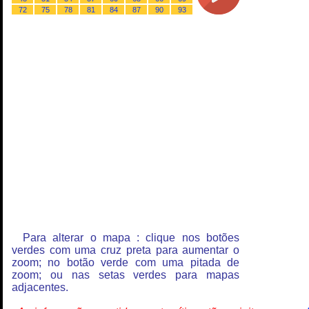
72
75
78
81
84
87
90
93
Para alterar o mapa : clique nos botões
verdes com uma cruz preta para aumentar o
zoom; no botão verde com uma pitada de
zoom; ou nas setas verdes para mapas
adjacentes.