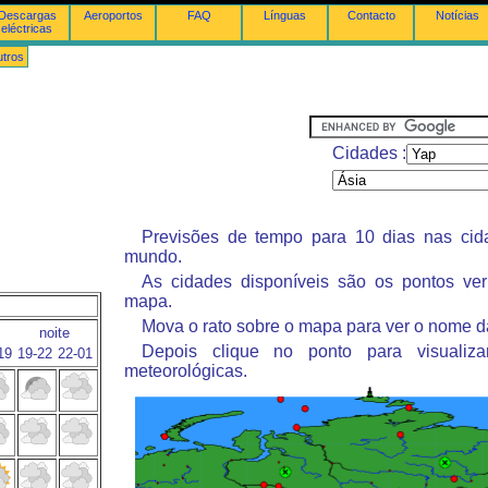
Descargas
Aeroportos
FAQ
Línguas
Contacto
Notícias
eléctricas
tros
Cidades :
Previsões de tempo para 10 dias nas ci
mundo.
As cidades disponíveis são os pontos ve
mapa.
Mova o rato sobre o mapa para ver o nome d
noite
Depois clique no ponto para visualiza
19
19-22
22-01
meteorológicas.