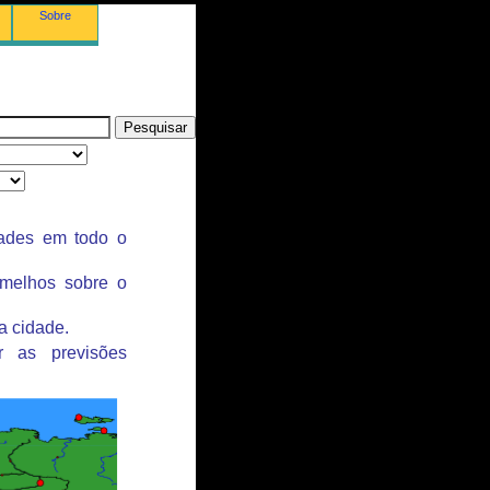
Sobre
dades em todo o
rmelhos sobre o
a cidade.
r as previsões