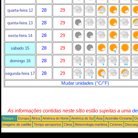
28
29
quarta-feira 12
28
29
quinta-feira 13
28
29
sexta-feira 14
28
29
sábado 15
28
29
domingo 16
28
29
segunda-feira 17
Mudar unidades (°C/°F)
As informações contidas neste sítio estão sujeitas a uma
de
Tempo :
Europa
África
América do Norte
América do Sul
Ásia
Austrália-Oceania
Ou
Imagens de satélite
Tempo aeroportos
Clima
Meteorologia maritima
Ciclones
Descarga