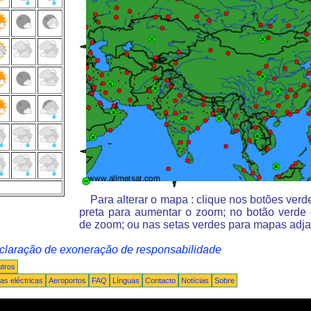
Para alterar o mapa : clique nos botões ver
preta para aumentar o zoom; no botão verde
de zoom; ou nas setas verdes para mapas adja
claração de exoneração de responsabilidade
tros
s eléctricas
Aeroportos
FAQ
Línguas
Contacto
Notícias
Sobre