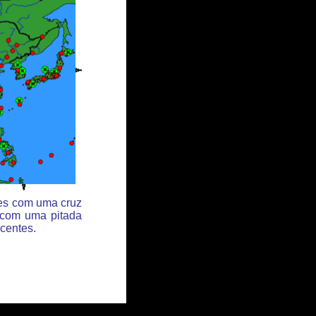
des com uma cruz
 com uma pitada
centes.