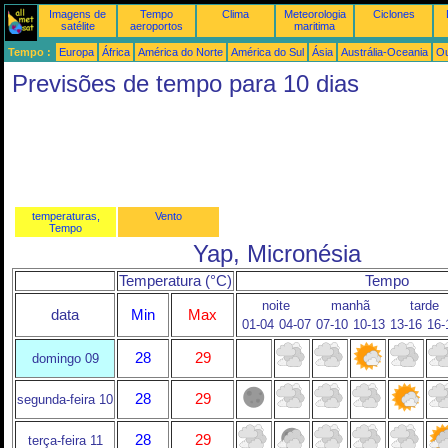
Imagens de
Tempo
Clima
Meteorologia
Ciclones
satélite
aeroportos
maritima
Tempo :
Europa
África
América do Norte
América do Sul
Ásia
Austrália-Oceania
Ou
Previsões de tempo para 10 dias
temperaturas,
Vento
Tempo
Yap, Micronésia
Temperatura (°C)
Tempo
noite
manhã
tarde
data
Min
Max
01-04
04-07
07-10
10-13
13-16
16-
28
29
domingo 09
28
29
segunda-feira 10
28
29
terça-feira 11