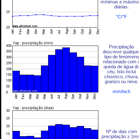
mínimas e máxim
diárias.
°C/°F
Precipitação
descreve qualque
tipo de fenómeno
relacionado com 
queda de água d
céu. Isto inclui
chuvisco, chuva,
granizo ou neve.
mm/inch
Nº de dias com
precipitação ≥ 1