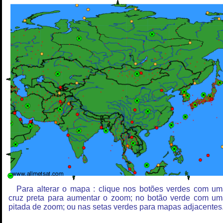
Para alterar o mapa : clique nos botões verdes com u
cruz preta para aumentar o zoom; no botão verde com u
pitada de zoom; ou nas setas verdes para mapas adjacentes