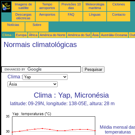
Imagens de
Tempo
Previsões 10
Meteorologia
Ciclones
satélite
aeroportos
dias
maritima
Descargas
Aeroportos
FAQ
Línguas
Contacto
eléctricas
Notícias
Sobre
Clima :
Europa
África
América do Norte
América do Sul
Ásia
Austrália-Oceania
Out
Normais climatológicas
Clima :
Clima : Yap, Micronésia
latitude: 09-29N, longitude: 138-05E, altura: 28 m
Média mensal da
temperaturas