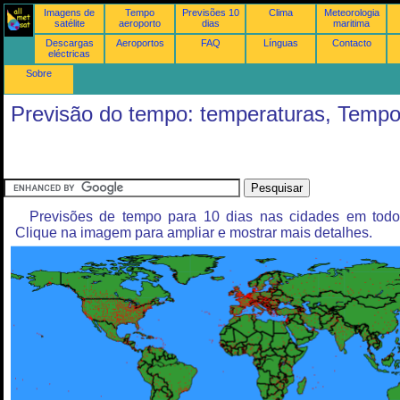
Imagens de
Tempo
Previsões 10
Clima
Meteorologia
satélite
aeroporto
dias
maritima
Descargas
Aeroportos
FAQ
Línguas
Contacto
eléctricas
Sobre
Previsão do tempo: temperaturas, Temp
Previsões de tempo para 10 dias nas cidades em tod
Clique na imagem para ampliar e mostrar mais detalhes.