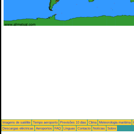
Imagens de satélite
Tempo aeroporto
Previsões 10 dias
Clima
Meteorologia maritima
Descargas eléctricas
Aeroportos
FAQ
Línguas
Contacto
Notícias
Sobre