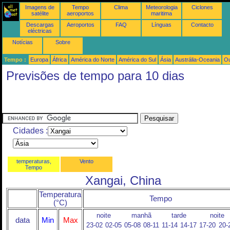
Imagens de
Tempo
Clima
Meteorologia
Ciclones
satélite
aeroportos
maritima
Descargas
Aeroportos
FAQ
Línguas
Contacto
eléctricas
Notícias
Sobre
Tempo :
Europa
África
América do Norte
América do Sul
Ásia
Austrália-Oceania
Ou
Previsões de tempo para 10 dias
Cidades :
temperaturas,
Vento
Tempo
Xangai, China
Temperatura
Tempo
(°C)
noite
manhã
tarde
noite
data
Min
Max
23-02
02-05
05-08
08-11
11-14
14-17
17-20
20-