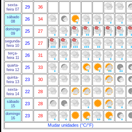
sexta-
29
36
feira 07
sábado
26
34
08
domingo
25
27
09
segunda-
25
27
feira 10
terça-
26
31
feira 11
quarta-
25
33
feira 12
quinta-
23
30
feira 13
sexta-
22
28
feira 14
sábado
23
28
15
domingo
23
28
16
Mudar unidades (°C/°F)