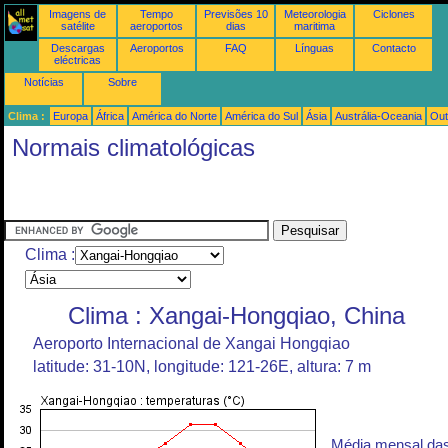
Imagens de
Tempo
Previsões 10
Meteorologia
Ciclones
satélite
aeroportos
dias
maritima
Descargas
Aeroportos
FAQ
Línguas
Contacto
eléctricas
Notícias
Sobre
Clima :
Europa
África
América do Norte
América do Sul
Ásia
Austrália-Oceania
Out
Normais climatológicas
Clima :
Clima : Xangai-Hongqiao, China
Aeroporto Internacional de Xangai Hongqiao
latitude: 31-10N, longitude: 121-26E, altura: 7 m
Média mensal da