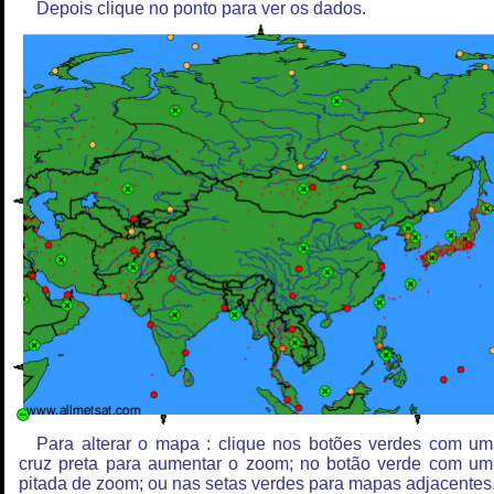
Depois clique no ponto para ver os dados.
Para alterar o mapa : clique nos botões verdes com u
cruz preta para aumentar o zoom; no botão verde com u
pitada de zoom; ou nas setas verdes para mapas adjacentes