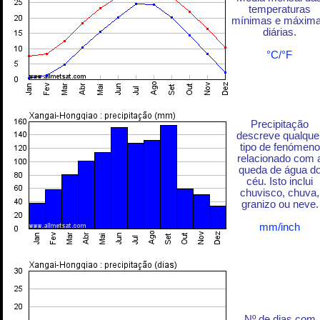
temperaturas
mínimas e máxim
diárias.
°C/°F
Precipitação
descreve qualque
tipo de fenómeno
relacionado com 
queda de água d
céu. Isto inclui
chuvisco, chuva,
granizo ou neve.
mm/inch
Nº de dias com