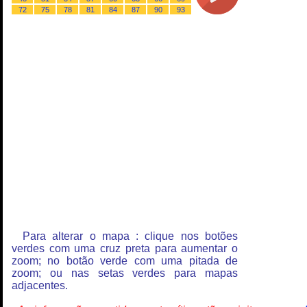
72
75
78
81
84
87
90
93
Para alterar o mapa : clique nos botões
verdes com uma cruz preta para aumentar o
zoom; no botão verde com uma pitada de
zoom; ou nas setas verdes para mapas
adjacentes.