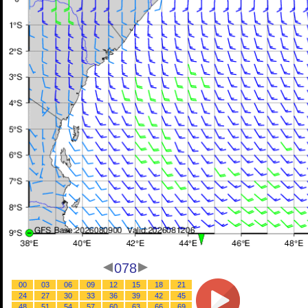
078
00
03
06
09
12
15
18
21
24
27
30
33
36
39
42
45
48
51
54
57
60
63
66
69