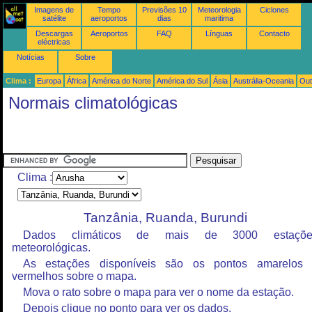
Imagens de
Tempo
Previsões 10
Meteorologia
Ciclones
satélite
aeroportos
dias
maritima
Descargas
Aeroportos
FAQ
Línguas
Contacto
eléctricas
Notícias
Sobre
Clima :
Europa
África
América do Norte
América do Sul
Ásia
Austrália-Oceania
Out
Normais climatológicas
Clima :
Tanzânia, Ruanda, Burundi
Dados climáticos de mais de 3000 estaçõe
meteorológicas.
As estações disponíveis são os pontos amarelos
vermelhos sobre o mapa.
Mova o rato sobre o mapa para ver o nome da estação.
Depois clique no ponto para ver os dados.