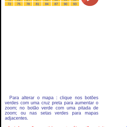
72
75
78
81
84
87
90
93
Para alterar o mapa : clique nos botões
verdes com uma cruz preta para aumentar o
zoom; no botão verde com uma pitada de
zoom; ou nas setas verdes para mapas
adjacentes.