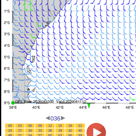
036
00
03
06
09
12
15
18
21
24
27
30
33
36
39
42
45
48
51
54
57
60
63
66
69