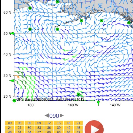
090
00
03
06
09
12
15
18
21
24
27
30
33
36
39
42
45
48
51
54
57
60
63
66
69