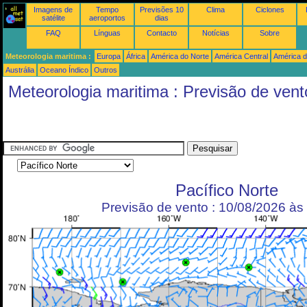
Imagens de
Tempo
Previsões 10
Clima
Ciclones
satélite
aeroportos
dias
FAQ
Línguas
Contacto
Notícias
Sobre
Meteorologia maritima :
Europa
África
América do Norte
América Central
América d
Austrália
Oceano Índico
Outros
Meteorologia maritima : Previsão de vent
Pacífico Norte
Previsão de vento : 10/08/2026 à