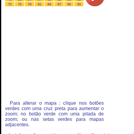
72
75
78
81
84
87
90
93
Para alterar o mapa : clique nos botões
verdes com uma cruz preta para aumentar o
zoom; no botão verde com uma pitada de
zoom; ou nas setas verdes para mapas
adjacentes.