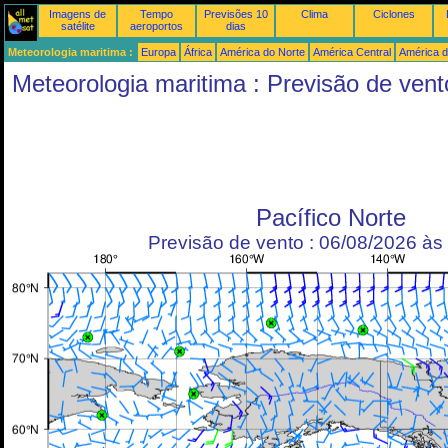
Imagens de
Tempo
Previsões 10
Clima
Ciclones
satélite
aeroportos
dias
Meteorologia maritima :
Europa
África
América do Norte
América Central
América d
Meteorologia maritima : Previsão de vent
Pacífico Norte
Previsão de vento : 06/08/2026 à