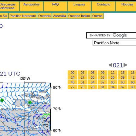
Descargas
Aeroportos
FAQ
Línguas
Contacto
Notícias
eléctricas
o Sul
Pacifico Noroeste
Oceania
Austrália
Oceano Índico
Outros
o
021
s 21 UTC
00
03
06
09
12
15
18
24
27
30
33
36
39
42
48
51
54
57
60
63
66
72
75
78
81
84
87
90