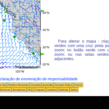
Para alterar o mapa : cli
verdes com uma cruz preta p
zoom; no botão verde com 
zoom; ou nas setas verde
adjacentes.
claração de exoneração de responsabilidade
o Sul
Pacifico Noroeste
Oceania
Austrália
Oceano Índico
Outros
léctricas
Aeroportos
FAQ
Línguas
Contacto
Notícias
Sobre