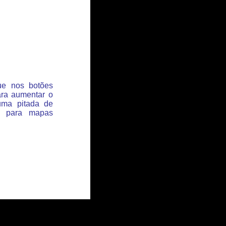
que nos botões
ara aumentar o
uma pitada de
s para mapas