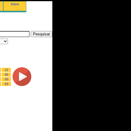
Sobre
21
45
69
93