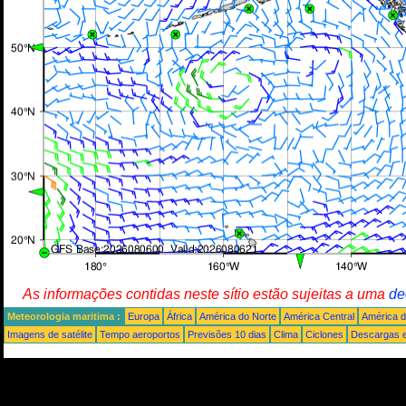
As informações contidas neste sítio estão sujeitas a uma
de
Meteorologia maritima :
Europa
África
América do Norte
América Central
América d
Imagens de satélite
Tempo aeroportos
Previsões 10 dias
Clima
Ciclones
Descargas e