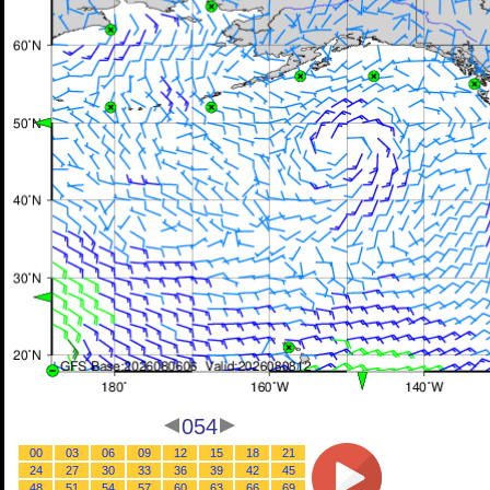
054
00
03
06
09
12
15
18
21
24
27
30
33
36
39
42
45
48
51
54
57
60
63
66
69