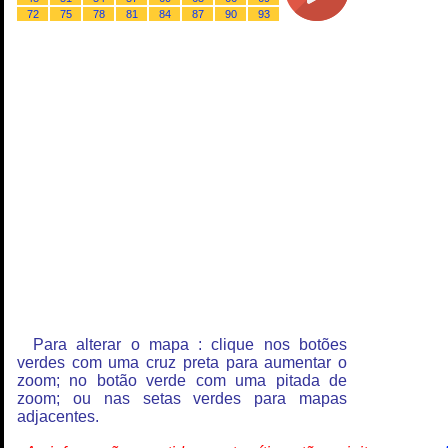
72
75
78
81
84
87
90
93
Para alterar o mapa : clique nos botões
verdes com uma cruz preta para aumentar o
zoom; no botão verde com uma pitada de
zoom; ou nas setas verdes para mapas
adjacentes.