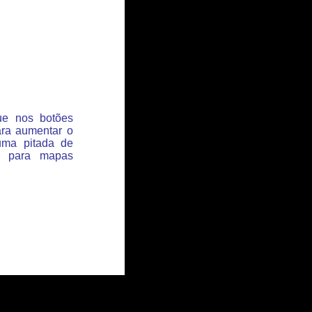
que nos botões
ara aumentar o
uma pitada de
s para mapas