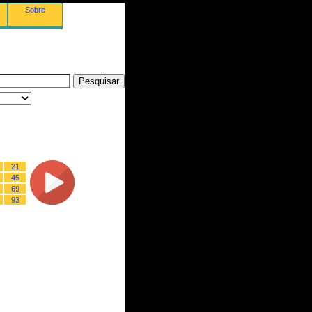
Sobre
21
45
69
93