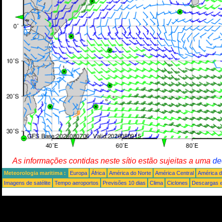
As informações contidas neste sítio estão sujeitas a uma
de
Meteorologia maritima :
Europa
África
América do Norte
América Central
América d
Imagens de satélite
Tempo aeroportos
Previsões 10 dias
Clima
Ciclones
Descargas e