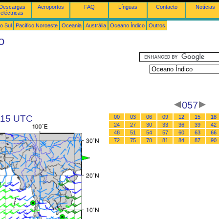
Descargas
Aeroportos
FAQ
Línguas
Contacto
Notícias
eléctricas
o Sul
Pacifico Noroeste
Oceania
Austrália
Oceano Índico
Outros
o
057
s 15 UTC
00
03
06
09
12
15
18
24
27
30
33
36
39
42
48
51
54
57
60
63
66
72
75
78
81
84
87
90