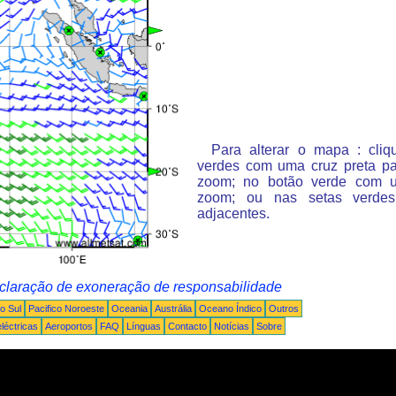
Para alterar o mapa : cli
verdes com uma cruz preta p
zoom; no botão verde com 
zoom; ou nas setas verde
adjacentes.
claração de exoneração de responsabilidade
o Sul
Pacifico Noroeste
Oceania
Austrália
Oceano Índico
Outros
léctricas
Aeroportos
FAQ
Línguas
Contacto
Notícias
Sobre