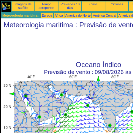
Imagens de
Tempo
Previsões 10
Clima
Ciclones
satélite
aeroportos
dias
Meteorologia maritima :
Europa
África
América do Norte
América Central
América d
Meteorologia maritima : Previsão de vent
Oceano Índico
Previsão de vento : 09/08/2026 à