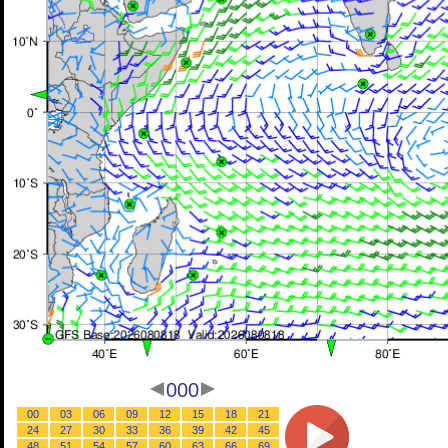
000
00
03
06
09
12
15
18
21
24
27
30
33
36
39
42
45
48
51
54
57
60
63
66
69