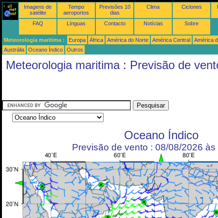
Imagens de
Tempo
Previsões 10
Clima
Ciclones
satélite
aeroportos
dias
FAQ
Línguas
Contacto
Notícias
Sobre
Meteorologia maritima :
Europa
África
América do Norte
América Central
América d
Austrália
Oceano Índico
Outros
Meteorologia maritima : Previsão de vent
Oceano Índico
Previsão de vento : 08/08/2026 à