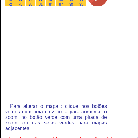
72
75
78
81
84
87
90
93
Para alterar o mapa : clique nos botões
verdes com uma cruz preta para aumentar o
zoom; no botão verde com uma pitada de
zoom; ou nas setas verdes para mapas
adjacentes.