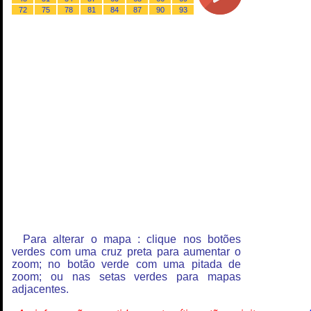
72
75
78
81
84
87
90
93
Para alterar o mapa : clique nos botões
verdes com uma cruz preta para aumentar o
zoom; no botão verde com uma pitada de
zoom; ou nas setas verdes para mapas
adjacentes.