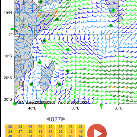
027
00
03
06
09
12
15
18
21
24
27
30
33
36
39
42
45
48
51
54
57
60
63
66
69