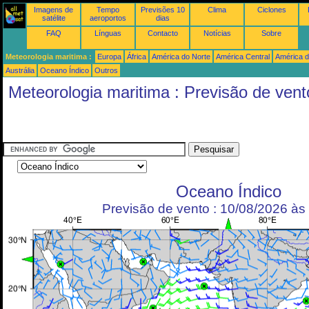
Imagens de
Tempo
Previsões 10
Clima
Ciclones
satélite
aeroportos
dias
FAQ
Línguas
Contacto
Notícias
Sobre
Meteorologia maritima :
Europa
África
América do Norte
América Central
América d
Austrália
Oceano Índico
Outros
Meteorologia maritima : Previsão de vent
Oceano Índico
Previsão de vento : 10/08/2026 à