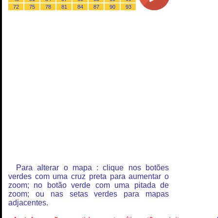
72
75
78
81
84
87
90
93
Para alterar o mapa : clique nos botões
verdes com uma cruz preta para aumentar o
zoom; no botão verde com uma pitada de
zoom; ou nas setas verdes para mapas
adjacentes.