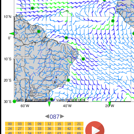
087
00
03
06
09
12
15
18
21
24
27
30
33
36
39
42
45
48
51
54
57
60
63
66
69