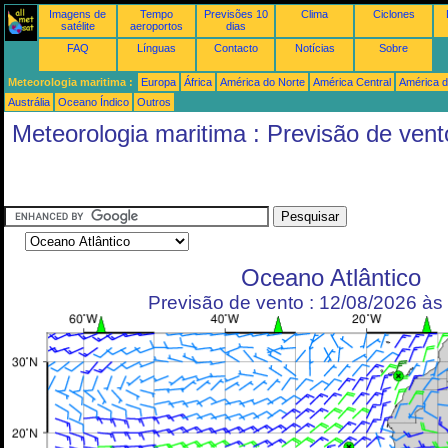
Imagens de
Tempo
Previsões 10
Clima
Ciclones
satélite
aeroportos
dias
FAQ
Línguas
Contacto
Notícias
Sobre
Meteorologia maritima :
Europa
África
América do Norte
América Central
América d
Austrália
Oceano Índico
Outros
Meteorologia maritima : Previsão de vent
Oceano Atlântico
Previsão de vento : 12/08/2026 à