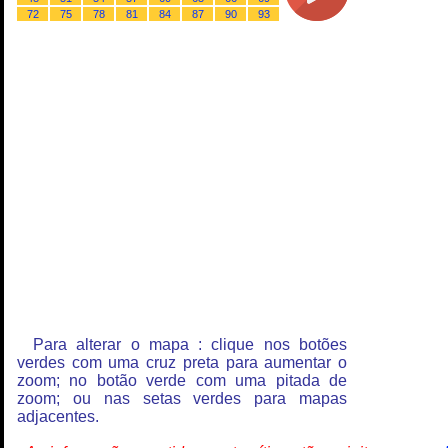
72
75
78
81
84
87
90
93
Para alterar o mapa : clique nos botões
verdes com uma cruz preta para aumentar o
zoom; no botão verde com uma pitada de
zoom; ou nas setas verdes para mapas
adjacentes.