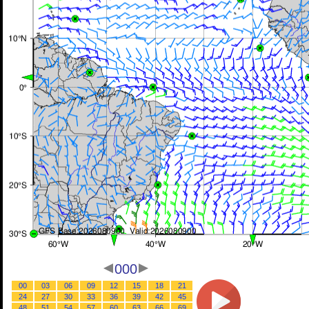
000
00
03
06
09
12
15
18
21
24
27
30
33
36
39
42
45
48
51
54
57
60
63
66
69