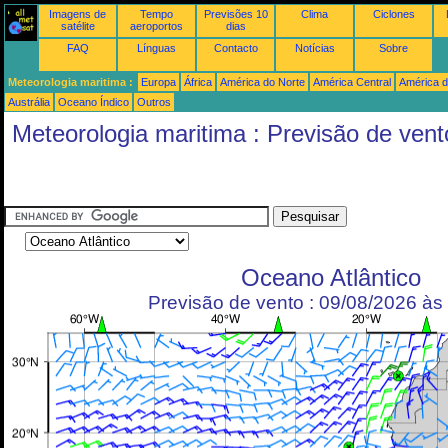
Imagens de
Tempo
Previsões 10
Clima
Ciclones
satélite
aeroportos
dias
FAQ
Línguas
Contacto
Notícias
Sobre
Meteorologia maritima :
Europa
África
América do Norte
América Central
América d
Austrália
Oceano Índico
Outros
Meteorologia maritima : Previsão de vent
Oceano Atlântico
Previsão de vento : 09/08/2026 à