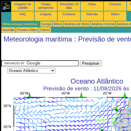
Imagens de
Tempo
Previsões 10
Clima
Ciclones
satélite
aeroportos
dias
FAQ
Línguas
Contacto
Notícias
Sobre
Meteorologia maritima :
Europa
África
América do Norte
América Central
América d
Austrália
Oceano Índico
Outros
Meteorologia maritima : Previsão de vent
Oceano Atlântico
Previsão de vento : 11/08/2026 à