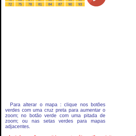
72
75
78
81
84
87
90
93
Para alterar o mapa : clique nos botões
verdes com uma cruz preta para aumentar o
zoom; no botão verde com uma pitada de
zoom; ou nas setas verdes para mapas
adjacentes.