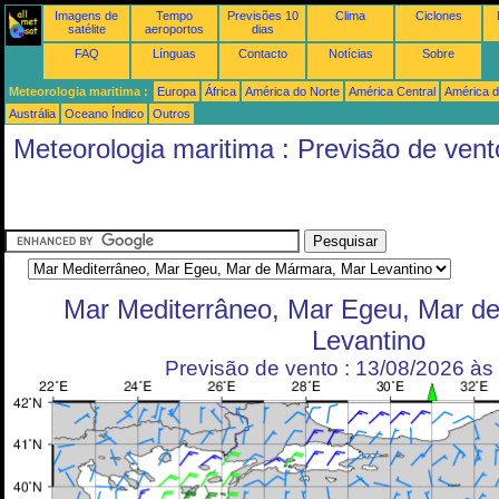
Imagens de
Tempo
Previsões 10
Clima
Ciclones
satélite
aeroportos
dias
FAQ
Línguas
Contacto
Notícias
Sobre
Meteorologia maritima :
Europa
África
América do Norte
América Central
América d
Austrália
Oceano Índico
Outros
Meteorologia maritima : Previsão de vent
Mar Mediterrâneo, Mar Egeu, Mar d
Levantino
Previsão de vento : 13/08/2026 à