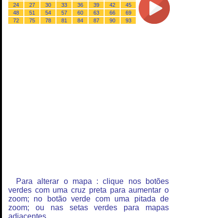
24
27
30
33
36
39
42
45
48
51
54
57
60
63
66
69
72
75
78
81
84
87
90
93
Para alterar o mapa : clique nos botões
verdes com uma cruz preta para aumentar o
zoom; no botão verde com uma pitada de
zoom; ou nas setas verdes para mapas
adjacentes.