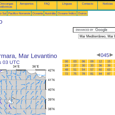
Descargas
Aeroportos
FAQ
Línguas
Contacto
Notícias
eléctricas
o Sul
Pacifico Noroeste
Oceania
Austrália
Oceano Índico
Outros
o
rmara, Mar Levantino
045
às 03 UTC
00
03
06
09
12
15
24
27
30
33
36
39
48
51
54
57
60
63
72
75
78
81
84
87