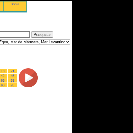
Sobre
18
21
42
45
66
69
90
93