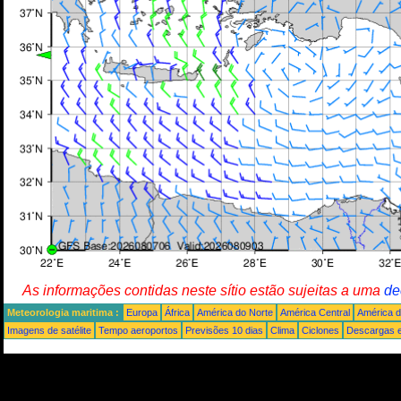
As informações contidas neste sítio estão sujeitas a uma
de
Meteorologia maritima :
Europa
África
América do Norte
América Central
América d
Imagens de satélite
Tempo aeroportos
Previsões 10 dias
Clima
Ciclones
Descargas e