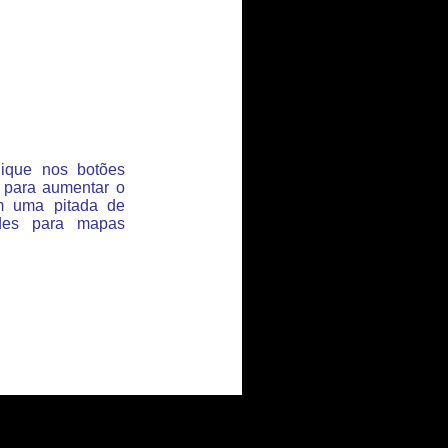
lique nos botões
 para aumentar o
m uma pitada de
des para mapas