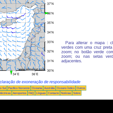
Para alterar o mapa : c
verdes com uma cruz preta
zoom; no botão verde co
zoom; ou nas setas ver
adjacentes.
claração de exoneração de responsabilidade
o Sul
Pacifico Noroeste
Oceania
Austrália
Oceano Índico
Outros
léctricas
Aeroportos
FAQ
Línguas
Contacto
Notícias
Sobre