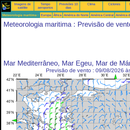
Imagens de
Tempo
Previsões 10
Clima
Ciclones
satélite
aeroportos
dias
Meteorologia maritima :
Europa
África
América do Norte
América Central
América d
Meteorologia maritima : Previsão de vent
Mar Mediterrâneo, Mar Egeu, Mar de Má
Previsão de vento : 09/08/2026 