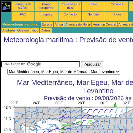
Imagens de
Tempo
Previsões 10
Clima
Ciclones
satélite
aeroportos
dias
FAQ
Línguas
Contacto
Notícias
Sobre
Meteorologia maritima :
Europa
África
América do Norte
América Central
América d
Austrália
Oceano Índico
Outros
Meteorologia maritima : Previsão de vent
Mar Mediterrâneo, Mar Egeu, Mar d
Levantino
Previsão de vento : 09/08/2026 à