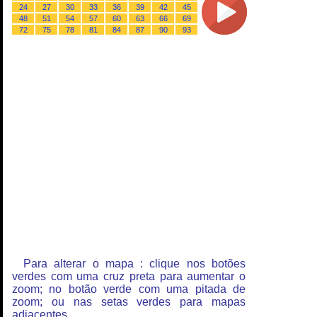
24
27
30
33
36
39
42
45
48
51
54
57
60
63
66
69
72
75
78
81
84
87
90
93
Para alterar o mapa : clique nos botões
verdes com uma cruz preta para aumentar o
zoom; no botão verde com uma pitada de
zoom; ou nas setas verdes para mapas
adjacentes.