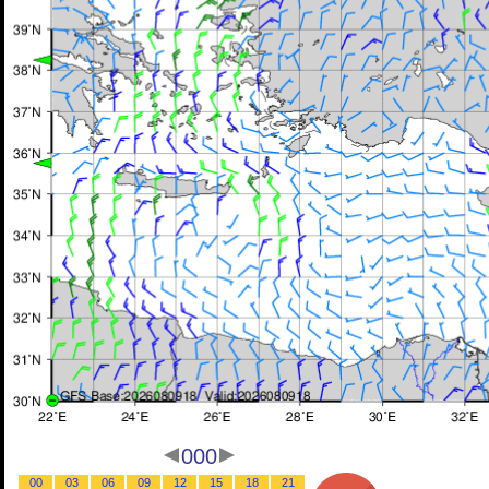
000
00
03
06
09
12
15
18
21