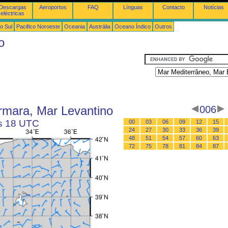
Descargas
Aeroportos
FAQ
Línguas
Contacto
Notícias
eléctricas
o Sul
Pacifico Noroeste
Oceania
Austrália
Oceano Índico
Outros
o
rmara, Mar Levantino
006
às 18 UTC
00
03
06
09
12
15
24
27
30
33
36
39
48
51
54
57
60
63
72
75
78
81
84
87