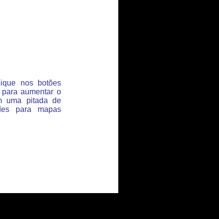
lique nos botões
 para aumentar o
m uma pitada de
des para mapas