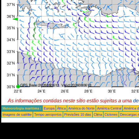
As informações contidas neste sítio estão sujeitas a uma
de
Meteorologia maritima :
Europa
África
América do Norte
América Central
América d
Imagens de satélite
Tempo aeroportos
Previsões 10 dias
Clima
Ciclones
Descargas e