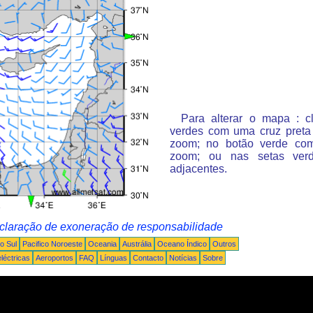
Para alterar o mapa : c
verdes com uma cruz preta
zoom; no botão verde co
zoom; ou nas setas ver
adjacentes.
claração de exoneração de responsabilidade
o Sul
Pacifico Noroeste
Oceania
Austrália
Oceano Índico
Outros
léctricas
Aeroportos
FAQ
Línguas
Contacto
Notícias
Sobre