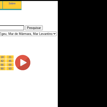
Sobre
18
21
42
45
66
69
90
93