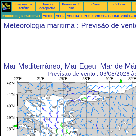
Imagens de
Tempo
Previsões 10
Clima
Ciclones
satélite
aeroportos
dias
Meteorologia maritima :
Europa
África
América do Norte
América Central
América d
Meteorologia maritima : Previsão de vent
Mar Mediterrâneo, Mar Egeu, Mar de Má
Previsão de vento : 06/08/2026 