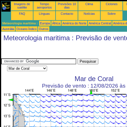
Imagens de
Tempo
Previsões 10
Clima
Ciclones
satélite
aeroportos
dias
FAQ
Línguas
Contacto
Notícias
Sobre
Meteorologia maritima :
Europa
África
América do Norte
América Central
América d
Austrália
Oceano Índico
Outros
Meteorologia maritima : Previsão de vent
Mar de Coral
Previsão de vento : 12/08/2026 à