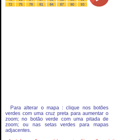
72
75
78
81
84
87
90
93
Para alterar o mapa : clique nos botões
verdes com uma cruz preta para aumentar o
zoom; no botão verde com uma pitada de
zoom; ou nas setas verdes para mapas
adjacentes.