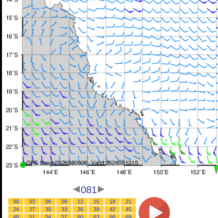
081
00
03
06
09
12
15
18
21
24
27
30
33
36
39
42
45
48
51
54
57
60
63
66
69