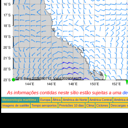
As informações contidas neste sítio estão sujeitas a uma
de
Meteorologia maritima :
Europa
África
América do Norte
América Central
América d
Imagens de satélite
Tempo aeroportos
Previsões 10 dias
Clima
Ciclones
Descargas e