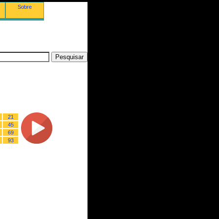
Sobre
21
45
69
93