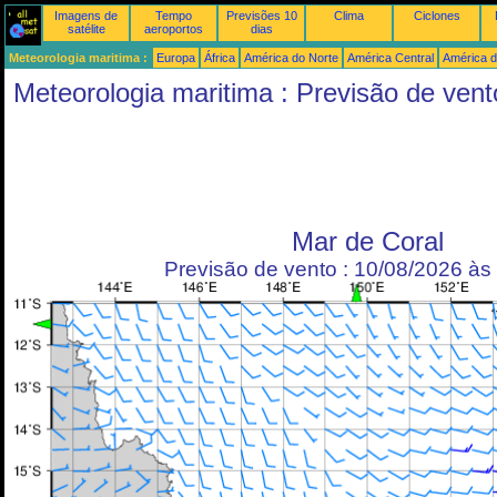
Imagens de
Tempo
Previsões 10
Clima
Ciclones
satélite
aeroportos
dias
Meteorologia maritima :
Europa
África
América do Norte
América Central
América d
Meteorologia maritima : Previsão de vent
Mar de Coral
Previsão de vento : 10/08/2026 à