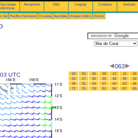
Descargas
Aeroportos
FAQ
Línguas
Contacto
Notícias
eléctricas
o Sul
Pacifico Noroeste
Oceania
Austrália
Oceano Índico
Outros
o
063
s 03 UTC
00
03
06
09
12
15
18
24
27
30
33
36
39
42
48
51
54
57
60
63
66
72
75
78
81
84
87
90