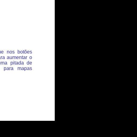
que nos botões
ara aumentar o
uma pitada de
s para mapas