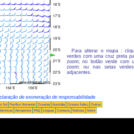
Para alterar o mapa : cli
verdes com uma cruz preta p
zoom; no botão verde com 
zoom; ou nas setas verde
adjacentes.
claração de exoneração de responsabilidade
o Sul
Pacifico Noroeste
Oceania
Austrália
Oceano Índico
Outros
léctricas
Aeroportos
FAQ
Línguas
Contacto
Notícias
Sobre